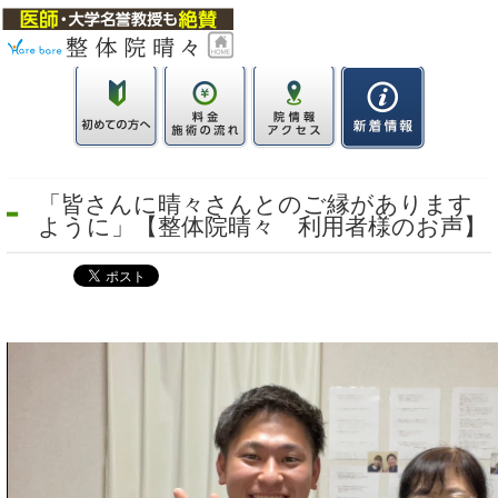
「皆さんに晴々さんとのご縁があります
ように」【整体院晴々 利用者様のお声】