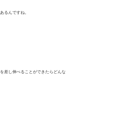
ある
んですね。
を差し伸べることができたらど
んな