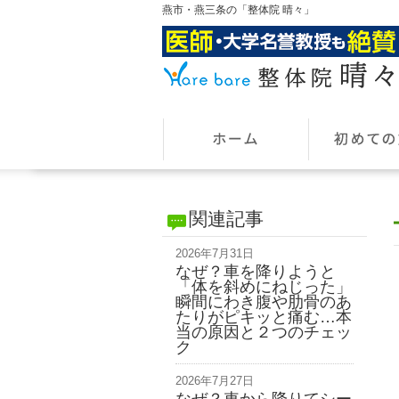
燕市・燕三条の「整体院 晴々」
関連記事
2026年7月31日
なぜ？車を降りようと
「体を斜めにねじった」
瞬間にわき腹や肋骨のあ
たりがピキッと痛む…本
当の原因と２つのチェッ
ク
2026年7月27日