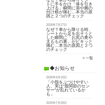
なぜ？車から降りてシー
トに手をかけ「体を引き
上げる」瞬間に肩や腕の
付け根が痛む…本当の原
因と２つのチェック
2026年7月27日
なぜ？車から降りる時、
シートから足を出そうと
した瞬間に「お尻の奥や
太ももの裏」がピキッと
痛む…本当の原因と２つ
のチェック
一覧
◆お知らせ
2026年4月10日
「小指をぶつけやすい
人、実は“股関節のセン
サー”が乱れているか
も」
2025年7月28日