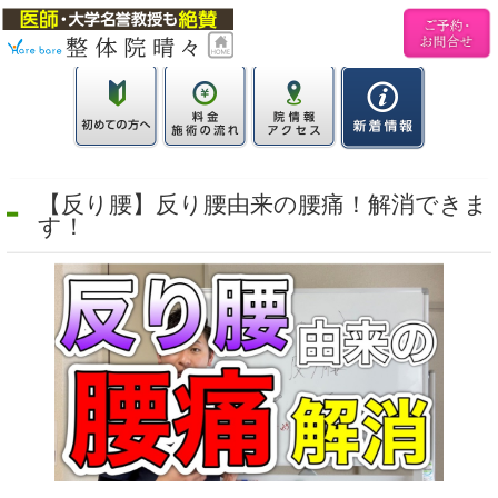
【反り腰】反り腰由来の腰痛！解消できま
す！