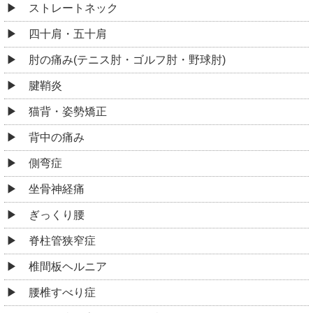
ストレートネック
四十肩・五十肩
肘の痛み(テニス肘・ゴルフ肘・野球肘)
腱鞘炎
猫背・姿勢矯正
背中の痛み
側弯症
坐骨神経痛
ぎっくり腰
脊柱管狭窄症
椎間板ヘルニア
腰椎すべり症