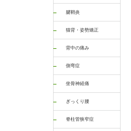
腱鞘炎
猫背・姿勢矯正
背中の痛み
側弯症
坐骨神経痛
ぎっくり腰
脊柱管狭窄症