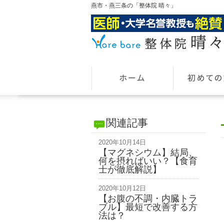
燕市・燕三条の「整体院 晴々」
関連記事
2020年10月14日
【マグネシウム】結局、
何を摂ればいい？【食育
士が徹底解説】
2020年10月12日
【お腹の不調・内臓トラ
ブル】最短で改善する方
法は？