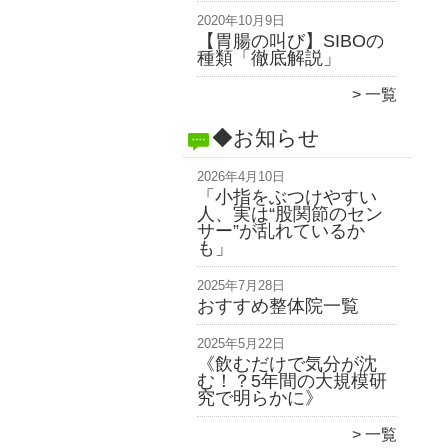
2020年10月9日
【胃腸の叫び】SIBOの
種類「徹底解説」
一覧
◆お知らせ
2026年4月10日
「小指をぶつけやすい
人、実は“股関節のセン
サー”が乱れているか
も」
2025年7月28日
おすすめ整体院一覧
2025年5月22日
《飲むだけで気分が沈
む！？5年間の大規模研
究で明らかに》
一覧