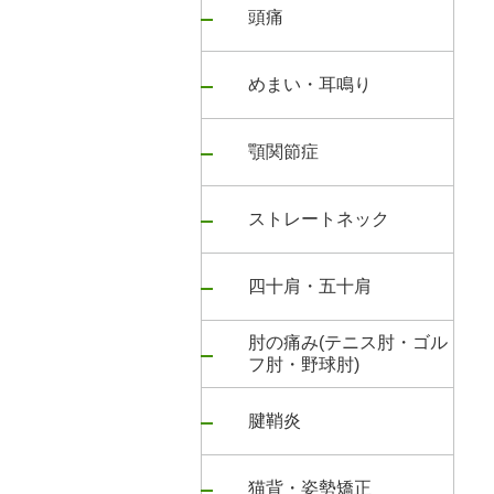
頭痛
めまい・耳鳴り
顎関節症
ストレートネック
四十肩・五十肩
肘の痛み(テニス肘・ゴル
フ肘・野球肘)
腱鞘炎
猫背・姿勢矯正