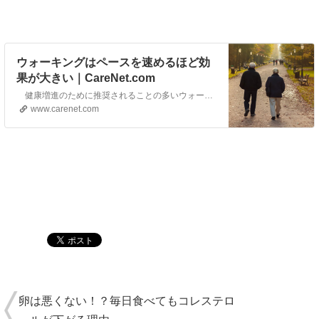
ウォーキングはペースを速めるほど効
果が大きい｜CareNet.com
健康増進のために推奨されることの多いウォーキングだが、その効果を期待するなら、速度を重視した方が良いかもしれない。より速く歩くことで、より大きな健康効果を得られる可能性を示唆するデータが報告された。米ヴァンダービルト大学のLili Liu氏らの研究の結果であり、詳細は「American Journal of Preventive Medicine」に7月2…
www.carenet.com
卵は悪くない！？毎日食べてもコレステロ