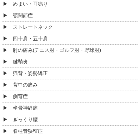
めまい・耳鳴り
顎関節症
ストレートネック
四十肩・五十肩
肘の痛み(テニス肘・ゴルフ肘・野球肘)
腱鞘炎
猫背・姿勢矯正
背中の痛み
側弯症
坐骨神経痛
ぎっくり腰
脊柱管狭窄症