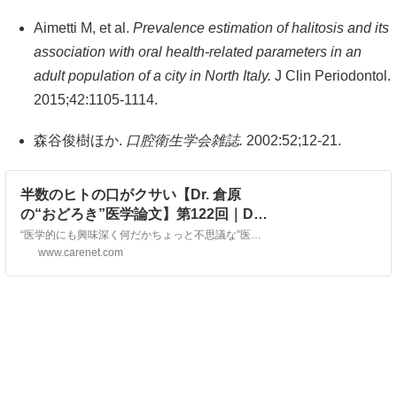
Aimetti M, et al.
Prevalence estimation of halitosis and its
association with oral health-related parameters in an
adult population of a city in North Italy.
J Clin Periodontol.
2015;42:1105-1114.
森谷俊樹ほか.
口腔衛生学会雑誌.
2002:52;12-21.
半数のヒトの口がクサい【Dr. 倉原
の“おどろき”医学論文】第122回｜Dr.
倉原の“おどろき”医学論文｜
“医学的にも興味深く何だかちょっと不思議な”医学論文を紹介します。第122回は、「半数のヒトの口がクサい」。
CareNet.com
www.carenet.com