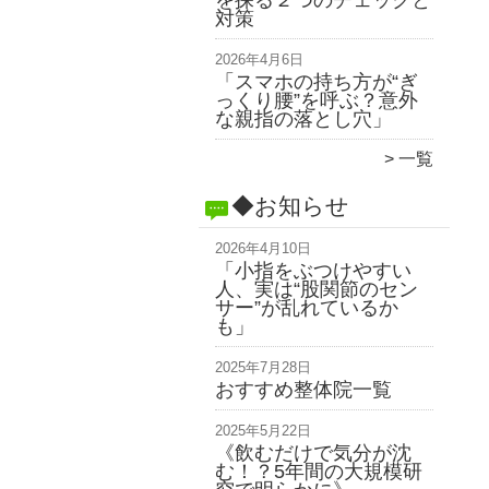
を探る２つのチェックと
対策
2026年4月6日
「スマホの持ち方が“ぎ
っくり腰”を呼ぶ？意外
な親指の落とし穴」
一覧
◆お知らせ
2026年4月10日
「小指をぶつけやすい
人、実は“股関節のセン
サー”が乱れているか
も」
2025年7月28日
おすすめ整体院一覧
2025年5月22日
《飲むだけで気分が沈
む！？5年間の大規模研