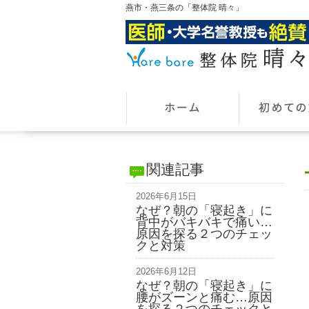
燕市・燕三条の「整体院 晴々」
関連記事
2026年6月15日
なぜ？朝の「寝起き」に
背中がバキバキで痛い…
原因を探る２つのチェッ
クと対策
2026年6月12日
なぜ？朝の「寝起き」に
腰がズーンと痛む…原因