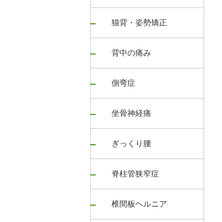
猫背・姿勢矯正
背中の痛み
側弯症
坐骨神経痛
ぎっくり腰
脊柱管狭窄症
椎間板ヘルニア