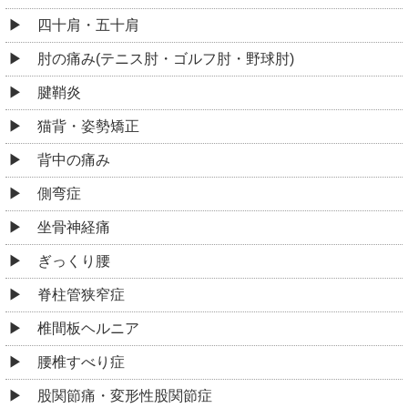
四十肩・五十肩
肘の痛み(テニス肘・ゴルフ肘・野球肘)
腱鞘炎
猫背・姿勢矯正
背中の痛み
側弯症
坐骨神経痛
ぎっくり腰
脊柱管狭窄症
椎間板ヘルニア
腰椎すべり症
股関節痛・変形性股関節症