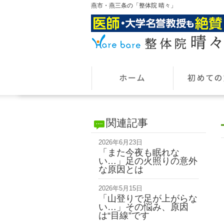
燕市・燕三条の「整体院 晴々」
関連記事
2026年6月23日
「また今夜も眠れな
い…」足の火照りの意外
な原因とは
2026年5月15日
「山登りで足が上がらな
い…」その悩み、原因
は“目線”です