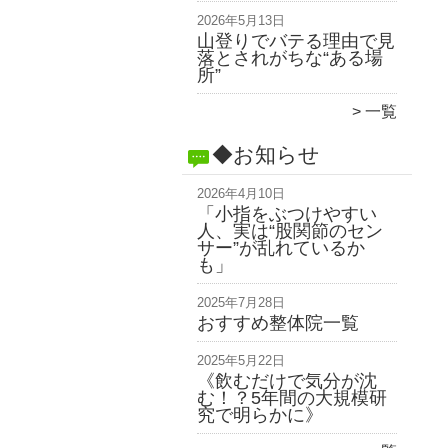
2026年5月13日
山登りでバテる理由で見
落とされがちな“ある場
所”
一覧
◆お知らせ
2026年4月10日
「小指をぶつけやすい
人、実は“股関節のセン
サー”が乱れているか
も」
2025年7月28日
おすすめ整体院一覧
2025年5月22日
《飲むだけで気分が沈
む！？5年間の大規模研
究で明らかに》