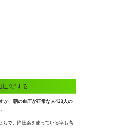
血圧化”する
ますが、
朝の血圧が正常な人433人の
明。
人たちで、降圧薬を使っている率も高