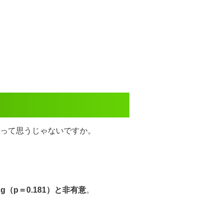
って思うじゃないですか。
g（p＝0.181）と非有意
。