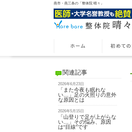
燕市・燕三条の「整体院 晴々」
関連記事
2026年6月23日
「また今夜も眠れな
い…」足の火照りの意外
な原因とは
2026年5月15日
「山登りで足が上がらな
い…」その悩み、原因
は“目線”です